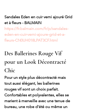
Sandales Eden en cuir verni ajouré Grid 
et à fleurs - BALMAIN
https://fr.balmain.com/fr/p/sandales-
eden-en-cuir-verni-ajoure-grid-et-a-
fleurs-CN0UH018LPAT3CF.html
Des Ballerines Rouge Vif 
pour un Look Décontracté 
Chic
Pour un style plus décontracté mais 
tout aussi élégant, les ballerines 
rouges vif sont un choix parfait. 
Confortables et polyvalentes, elles se 
marient à merveille avec une tenue de 
bureau, une robe d'été ou même un 