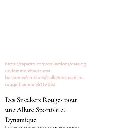
https://repetto.com/collections/catalog
ue-femme-chaussures-
ballerines/products/ballerines-camille-
rouge-flamme-v511v-550
Des Sneakers Rouges pour 
une Allure Sportive et 
Dynamique