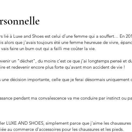
rsonnelle
é à Luxe and Shoes est celui d’une femme qui a souffert… En 2013,
mais alors que j'avais toujours été une femme heureuse de vivre, épan
 vais faire un burn out qui a failli me coûter la vie.
evenir un "déchet", du moins c’est ce que j’ai longtemps pensé et d
ruire et redevenir encore plus forte qu'avant mon accident de vie !
is une décision importante, celle que je ferai désormais uniquement 
nce pendant ma convalescence va me conduire par instinct ou par 
eler LUXE AND SHOES, simplement parce que j'aime les chaussures de
ée au commerce d'accessoires pour les chaussures et les pieds.