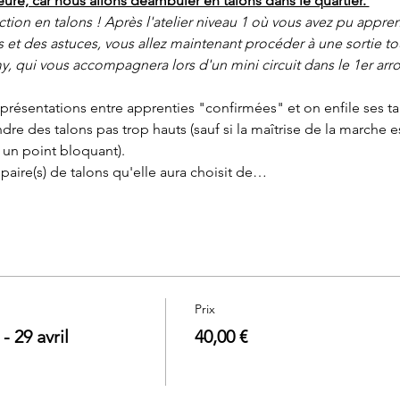
heure, car nous allons déambuler en talons dans le quartier. 
action en talons ! Après l'atelier niveau 1 où vous avez pu appre
 et des astuces, vous allez maintenant procéder à une sortie tou
 qui vous accompagnera lors d'un mini circuit dans le 1er arr
présentations entre apprenties "confirmées" et on enfile ses 
re des talons pas trop hauts (sauf si la maîtrise de la marche
 un point bloquant). 
 paire(s) de talons qu'elle aura choisit de…
Prix
29 avril
40,00 €