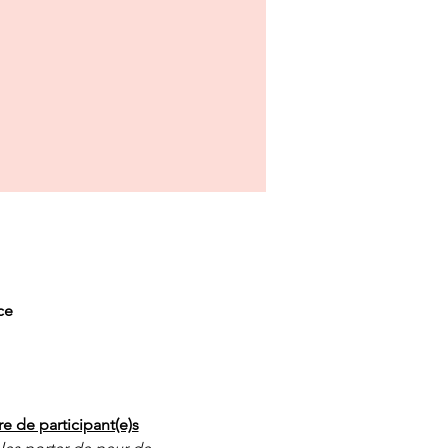
ce
e de participant(e)s