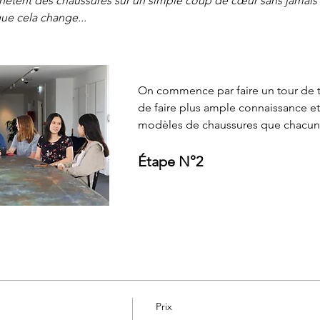
ètent des chaussures sur un simple coup de cœur sans jamais l
que cela change...
On commence par faire un tour de ta
de faire plus ample connaissance et
modèles de chaussures que chacune
Étape N°2
Prix