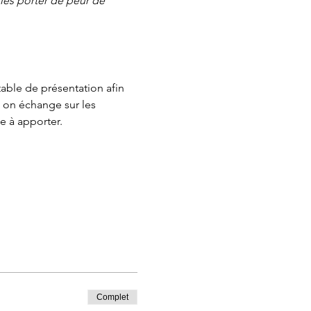
es porter de peur de 
ble de présentation afin 
 on échange sur les 
 à apporter.
Complet