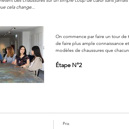
ètent des chaussures sur un simple coup de cœur sans jamais l
que cela change...
On commence par faire un tour de ta
de faire plus ample connaissance et
modèles de chaussures que chacune
Étape N°2
Prix