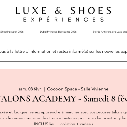
Shooting week 2026
Dubai Princess Bootcamp 2026
Soirée Anniversaire Luxe an
ous à la lettre d'information et restez informé(e) sur les nouvelles ex
sam. 08 févr.
  |  
Cocoon Space - Salle Vivienne
 TALONS ACADEMY - Samedi 8 févr
ée et ludique, venez apprendre à marcher avec vos propres talons gr
s allez aussi connaître des trucs et astuces pour marcher à votre rythme 
INCLUS lieu + collation + cadeau