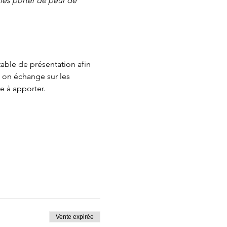
es porter de peur de 
ble de présentation afin 
 on échange sur les 
 à apporter.
Vente expirée