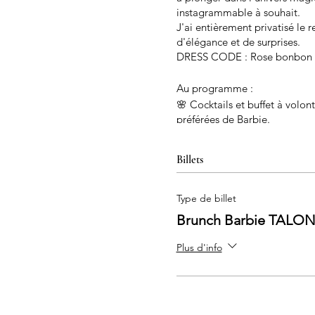
instagrammable à souhait.
J'ai entièrement privatisé le
d'élégance et de surprises.
DRESS CODE : Rose bonbon e
Au programme :
🌸 Cocktails et buffet à volon
préférées de Barbie.
📷 Photobooth : Prends le tem
merveilleux moment.
Billets
💄 Karaoké Kitsch : Laisse-toi
🎁 Tombola avec participation
cadeaux Barbie exclusifs.
Type de billet
Brunch Barbie TAL
Réserve ta place dès mainten
de rire, de partage et de glam
Plus d'info
Barbie et créer des souvenirs
📍 Lieu : Secret Garden, Pari
📅 Date : Dimanche 10 déce