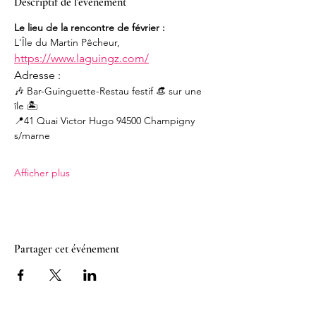
Descriptif de l'événement
Le lieu de la rencontre de février : 
L'Île du Martin Pêcheur,
https://www.laguingz.com/
Adresse : 
🎶 Bar-Guinguette-Restau festif 👒 sur une 
île 🏝️
📍41 Quai Victor Hugo 94500 Champigny 
s/marne
Afficher plus
Partager cet événement