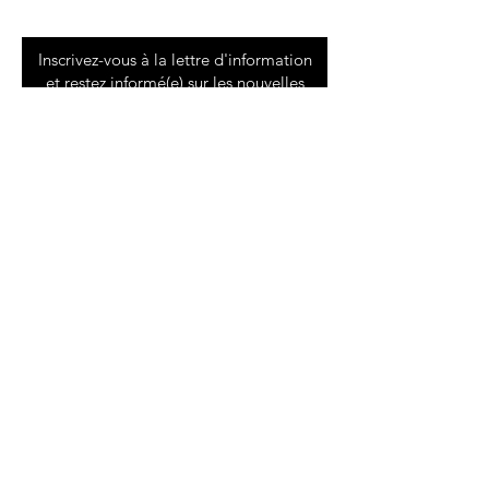
Inscrivez-vous à la lettre d'information
et restez informé(e) sur les nouvelles
expériences
ENVOYER
Accueil
À propos de Luxe and Shoes
Boutique
Contact
Livraison et retours
Mentions légales
Politique en matière de cookies