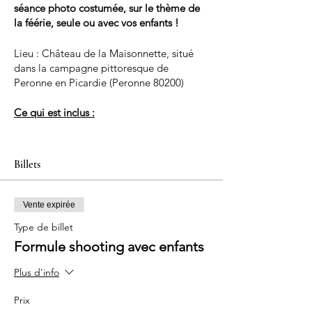
séance photo costumée, sur le thème de
la féérie, seule ou avec vos enfants !
Lieu : Château de la Maisonnette, situé
dans la campagne pittoresque de
Peronne en Picardie (Peronne 80200)
Ce qui est inclus :
Découverte du Château
Prêt d'une robe style féérique
Billets
adulte et enfant pour les photos
Maquillage professionnel + coiffure
Séance Photo Professionnelle : Un
Vente expirée
photographe professionnel
capturera des moments précieux de
Type de billet
vous ou de vous avec vos enfants
Formule shooting avec enfants
dans les plus beaux décors
intérieurs et extérieurs mis à votre
Plus d'info
disposition.
Vous recevrez 3 tirages de votre
Prix