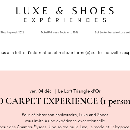
Shooting week 2026
Dubai Princess Bootcamp 2026
Soirée Anniversaire Luxe an
ous à la lettre d'information et restez informé(e) sur les nouvelles ex
ven. 04 déc.
  |  
Le Loft Triangle d'Or
 CARPET EXPÉRIENCE (1 perso
Pour célébrer son anniversaire, Luxe and Shoes
vous invite à une expérience exceptionnelle
coeur des Champs-Élysées. Une soirée où le luxe, la mode et l'éléganc