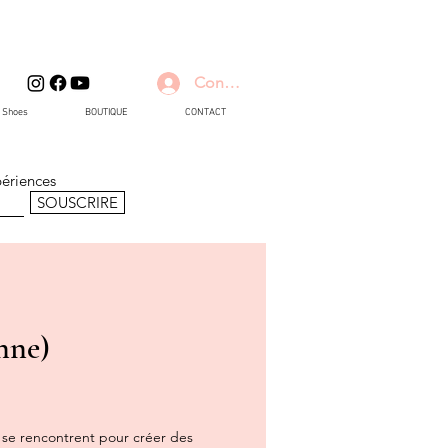
Connexion
d Shoes
BOUTIQUE
CONTACT
périences
SOUSCRIRE
nne)
e se rencontrent pour créer des