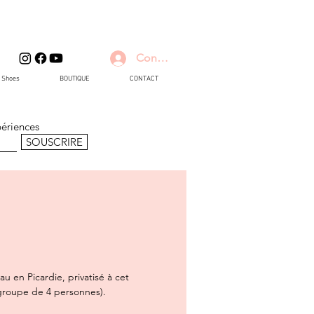
Connexion
d Shoes
BOUTIQUE
CONTACT
périences
SOUSCRIRE
u en Picardie, privatisé à cet
 groupe de 4 personnes).