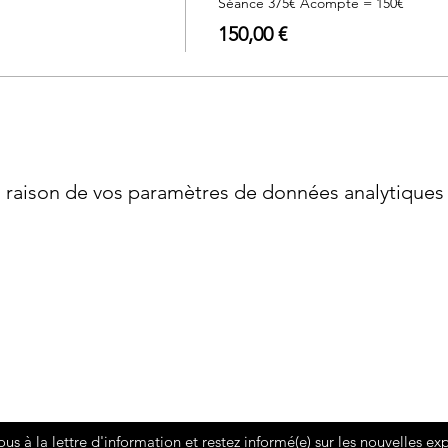
Séance 375€ Acompte = 150€
150,00 €
raison de vos paramètres de données analytiques e
ous à la lettre d'information et restez informé(e) sur les nouvelles ex