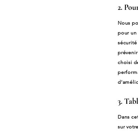
2. Pou
Nous pou
pour un 
sécurité
prévenir
choisi d
performa
d'amélio
3. Tab
Dans cet
sur votr