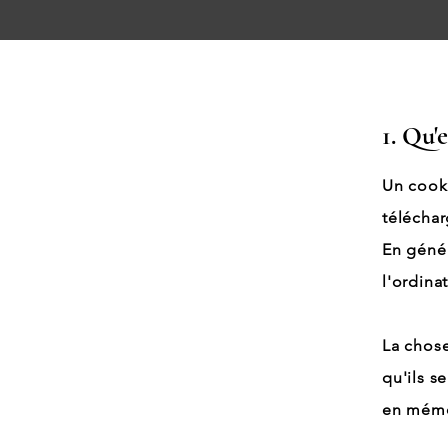
1. Qu'
Un cooki
téléchar
En génér
l'ordinat
La chose
qu'ils s
en mémor