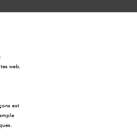
t
ites web.
çons est
exemple
ques.