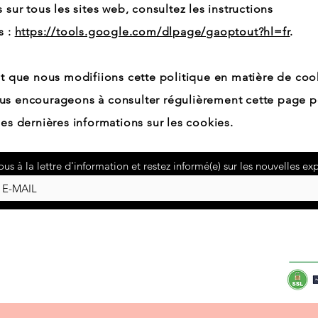
s sur tous les sites web, consultez les instructions
s :
https://tools.google.com/dlpage/gaoptout?hl=fr
.
ut que nous modifiions cette politique en matière de coo
us encourageons à consulter régulièrement cette page p
les dernières informations sur les cookies.
ous à la lettre d'information et restez informé(e) sur les nouvelles ex
À propos de Luxe and Shoes
Contact
Livraison et retours