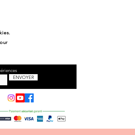
kies.
our
périences
ENVOYER