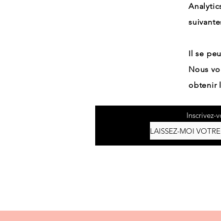
Analytic
suivante
Il se pe
Nous vo
obtenir 
Inscrivez-v
Accueil
Boutique