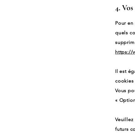
4. Vos 
Pour en 
quels co
supprime
https://
Il est é
cookies 
Vous po
« Option
Veuillez
futurs c