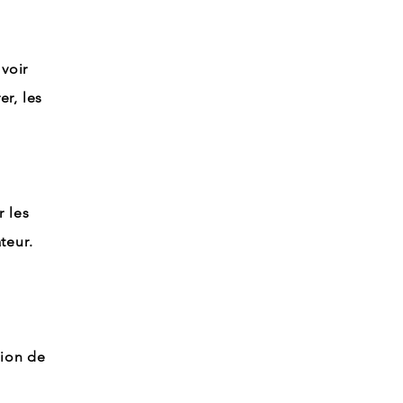
voir
r, les
r les
teur.
tion de