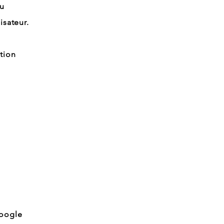
ou
isateur.
ption
Google