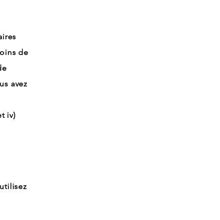
aires
soins de
de
ous avez
t iv)
tilisez