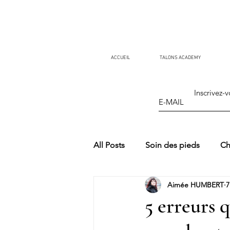
ACCUEIL
TALONS ACADEMY
Inscrivez-v
All Posts
Soin des pieds
Ch
Aimée HUMBERT
7
5 erreurs 