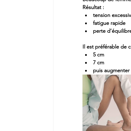
Résultat :
tension excessiv
fatigue rapide
perte d’équilibr
Il est préférable de
5 cm
7 cm
puis augmenter