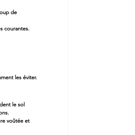
coup de 
ès courantes
.
ment les éviter.
ent le sol 
ons.
re voûtée et 