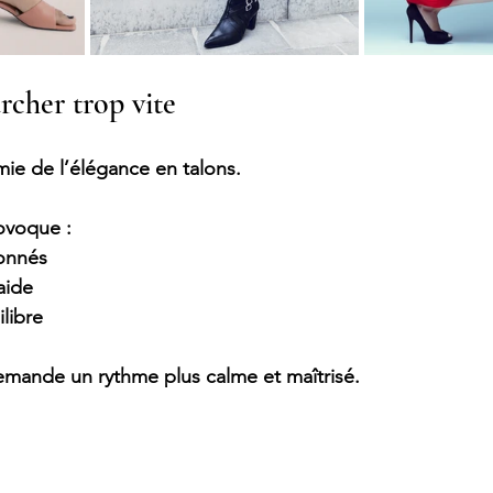
rcher trop vite
mie de l’élégance en talons.
ovoque :
onnés
aide
libre
demande un rythme 
plus calme et maîtrisé
.