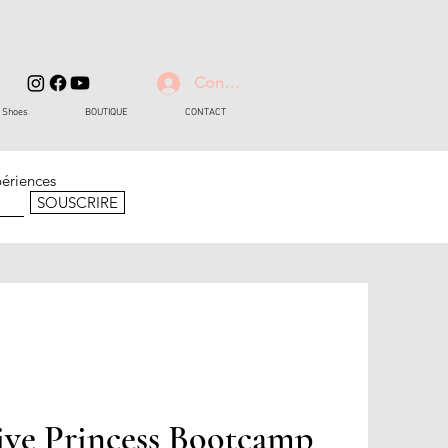
Connexion
d Shoes
BOUTIQUE
CONTACT
périences
SOUSCRIRE
ive Princess Bootcamp