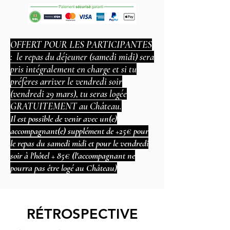
OFFERT POUR LES PARTICIPANTES
: le repas du déjeuner (samedi midi) sera
pris intégralement en charge et si tu
préfères arriver le vendredi soir
(vendredi 29 mars), tu seras logée
GRATUITEMENT au Château.
Il est possible de venir avec un(e)
accompagnant(e) supplément de +25€ pour
le repas du samedi midi et pour le vendredi
soir à l'hôtel + 85€ (l'accompagnant ne
pourra pas être logé au Château)
RÉTROSPECTIVE