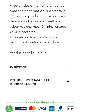
Avec un design rempli d'amour et
avec son petit mot doux derrière la
cheville, ce produit créera une illusion
de vos courbes sexy et mettra en
valeur vos charmes féminins lorsque
vous le porterez.
Fabriqué en fibre acrylique, ce
produit est confortable et doux.
Vendus en taille unique
EXPÉDITION
En France métropolitaine et en Corse
POLITIQUE D'ÉCHANGE ET DE
: La livraison est effectuée par LA
REMBOURSEMENT
POSTE en SO COLISSIMO.
La livraison est effectuée à l'adresse
Le client bénéficie d'un droit de
indiquée par le client dans le bon de
rétractation qu'il peut exercer sans
commande. Cette livraison ne peut-
pénalité dans un délai de 14
être effectuée ni à des boîtes
(Quatorze ) jours à compter de la