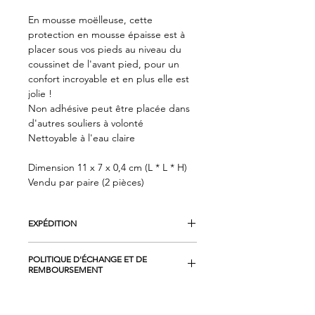
En mousse moëlleuse, cette
protection en mousse épaisse est à
placer sous vos pieds au niveau du
coussinet de l'avant pied, pour un
confort incroyable et en plus elle est
jolie !
Non adhésive peut être placée dans
d'autres souliers à volonté
Nettoyable à l'eau claire
Dimension 11 x 7 x 0,4 cm (L * L * H)
Vendu par paire (2 pièces)
EXPÉDITION
En France métropolitaine et en Corse
POLITIQUE D'ÉCHANGE ET DE
: La livraison est effectuée par LA
REMBOURSEMENT
POSTE en SO COLISSIMO.
La livraison est effectuée à l'adresse
Le client bénéficie d'un droit de
indiquée par le client dans le bon de
rétractation qu'il peut exercer sans