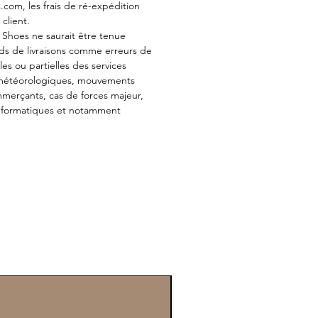
om, les frais de ré-expédition
client.
d Shoes ne saurait être tenue
ds de livraisons comme erreurs de
ales ou partielles des services
 météorologiques, mouvements
mmerçants, cas de forces majeur,
nformatiques et notamment
Vendus par paire