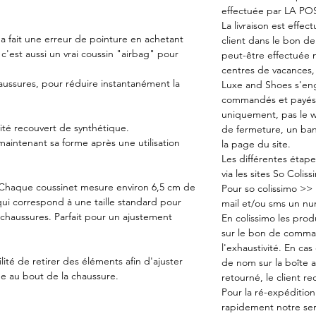
effectuée par LA P
La livraison est effec
n a fait une erreur de pointure en achetant
client dans le bon d
c'est aussi un vrai coussin "airbag" pour
peut-être effectuée n
centres de vacances, 
aussures, pour réduire instantanément la
Luxe and Shoes s'eng
commandés et payés 
uniquement, pas le we
té recouvert de synthétique.
de fermeture, un ban
maintenant sa forme après une utilisation
la page du site.
Les différentes étape
via les sites So Coliss
m Chaque coussinet mesure environ 6,5 cm de
Pour so colissimo >> 
qui correspond à une taille standard pour
mail et/ou sms un num
s chaussures. Parfait pour un ajustement
En colissimo les produ
sur le bon de command
l'exhaustivité. En ca
lité de retirer des éléments afin d'ajuster
de nom sur la boîte au
ue au bout de la chaussure.
retourné, le client re
Pour la ré-expédition 
rapidement notre serv