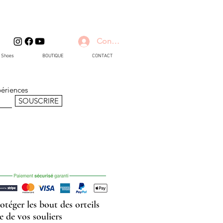
Connexion
d Shoes
BOUTIQUE
CONTACT
périences
SOUSCRIRE
téger les bout des orteils
le de vos souliers