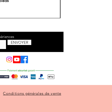
pieds
Co
périences
ENVOYER
Conditions générales de vente