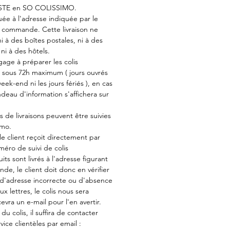
OSTE en SO COLISSIMO.
tuée à l'adresse indiquée par le
e commande. Cette livraison ne
i à des boîtes postales, ni à des
ni à des hôtels.
age à préparer les colis
sous 72h maximum ( jours ouvrés
ek-end ni les jours fériés ), en cas
deau d'information s'affichera sur
s de livraisons peuvent être suivies
imo.
le client reçoit directement par
éro de suivi de colis
its sont livrés à l'adresse figurant
e, le client doit donc en vérifier
s d'adresse incorrecte ou d'absence
x lettres, le colis nous sera
cevra un e-mail pour l'en avertir.
du colis, il suffira de contacter
ice clientèles par email :